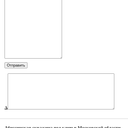
Отправить
Δ
Абиссинская скважина под ключ в Московской области